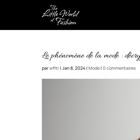
Le phénomène de la mode : décry
par
wfltr
|
Jan 8, 2024
|
Mode
|
0 commentaires