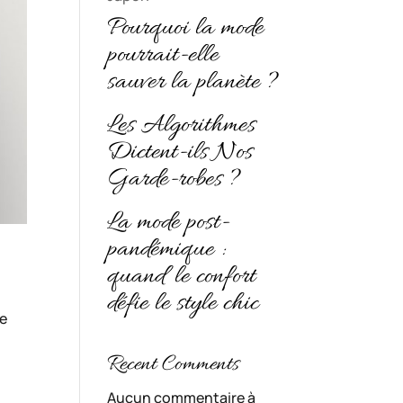
Pourquoi la mode
pourrait-elle
sauver la planète ?
Les Algorithmes
Dictent-ils Nos
Garde-robes ?
La mode post-
pandémique :
quand le confort
défie le style chic
de
Recent Comments
Aucun commentaire à