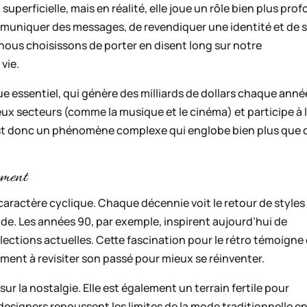
erficielle, mais en réalité, elle joue un rôle bien plus pro
ommuniquer des messages, de revendiquer une identité et de 
nous choisissons de porter en disent long sur notre
vie.
 essentiel, qui génère des milliards de dollars chaque anné
eux secteurs (comme la musique et le cinéma) et participe à 
est donc un phénomène complexe qui englobe bien plus que 
ement
caractère cyclique. Chaque décennie voit le retour de styles
ode. Les années 90, par exemple, inspirent aujourd’hui de
lections actuelles. Cette fascination pour le rétro témoigne
ent à revisiter son passé pour mieux se réinventer.
ur la nostalgie. Elle est également un terrain fertile pour
 designers repoussent les limites de la mode traditionnelle e