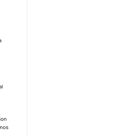
a
al
ion
 nos