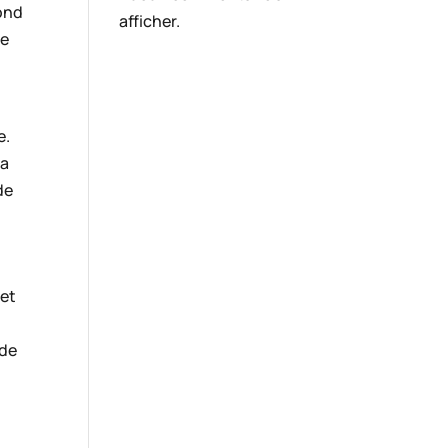
fond
afficher.
se
e.
la
de
 et
 de
n